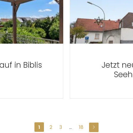
uf in Biblis
Jetzt ne
Seeh
1
2
3
…
18