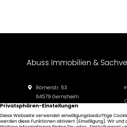
Abuss Immobilien & Sachv
Römerstr. 53
I
64579 Gernsheim
O
06258 90 59 591
D
info@abuss-immobilien.de