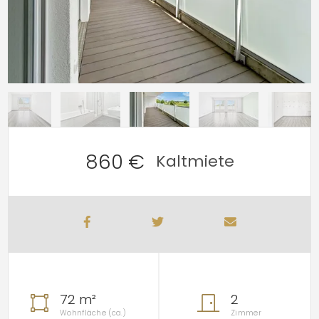
860 €
Kaltmiete
72 m²
2
Wohnfläche (ca.)
Zimmer