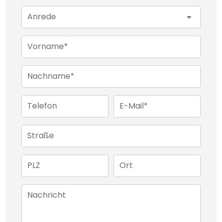
Viele weitere Bilder, Informationen und
Anrede
Grundrisse erhalten Sie in unserem Exposé –
fordern Sie dieses noch heute an. Besuchen Sie
Vorname*
uns auch auf unserer Homepage www.abuss-
Nachname*
immobilien.de – wir freuen uns auf Sie!
Telefon
E-Mail*
Straße
PLZ
Ort
Nachricht