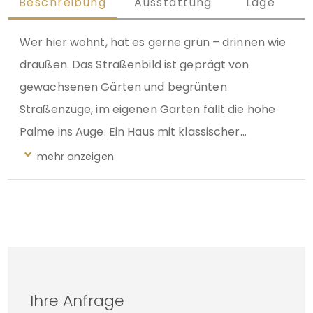
Beschreibung
Ausstattung
Lage
Wer hier wohnt, hat es gerne grün – drinnen wie
draußen. Das Straßenbild ist geprägt von
gewachsenen Gärten und begrünten
Straßenzüge, im eigenen Garten fällt die hohe
Palme ins Auge. Ein Haus mit klassischer
Reihenhausstruktur, mit Platz auf drei Ebenen –
und dem Vorteil eines voll nutzbaren
Untergeschosses, das mehr kann als nur
Abstellfläche. Es ist ein Haus, das sich nicht in den
Vordergrund drängt, aber vor allem eines, das
mit seiner ruhigen Präsenz und seinen
Möglichkeiten überzeugt.
Ihre Anfrage