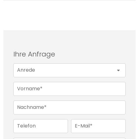
wurde.
Wer bereit ist, die vorhandene Basis neu zu
interpretieren, kann aus diesem Haus ein
Zuhause mit besonderer Wirkung schaffen. Nicht
glatt und beliebig, sondern individuell, solide und
Ihre Anfrage
mit spürbarem Charakter. Genau darin liegt der
Reiz dieser Immobilie: Sie bietet Raum für eigene
Anrede
Vorstellungen, ohne ihren ursprünglichen
Ausdruck zu verlieren.
Vorname*
Nachname*
Telefon
E-Mail*