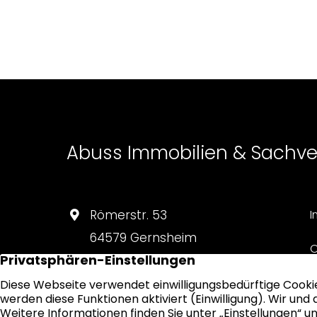
Abuss Immobilien & Sachv
Römerstr. 53
I
64579 Gernsheim
O
06258 90 59 591
D
info@abuss-immobilien.de
S