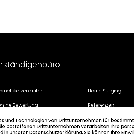
erständigenbüro
mmobilie verkaufen
Home Staging
nline Bewertung
Referenzen
iskreter Verkauf
Aktuelle Gesuche
achverständigenbüro
Über uns