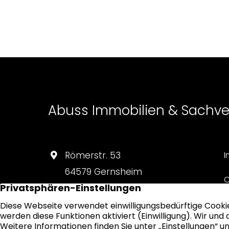
Abuss Immobilien & Sachv
Römerstr. 53
I
64579 Gernsheim
O
06258 90 59 591
D
info@abuss-immobilien.de
S