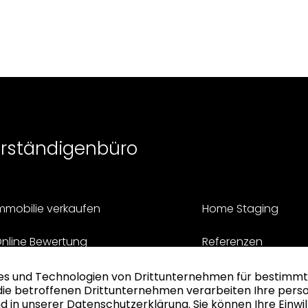
erständigenbüro
mmobilie verkaufen
Home Staging
nline Bewertung
Referenzen
iskreter Verkauf
Aktuelle Gesuche
achverständigenbüro
Über uns