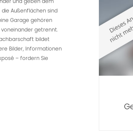
inander und geben dem
 die Außenflächen sind
d eine Garage gehören
h voneinander getrennt.
achbarschaft bildet
re Bilder, Informationen
xposé – fordern Sie
Ge